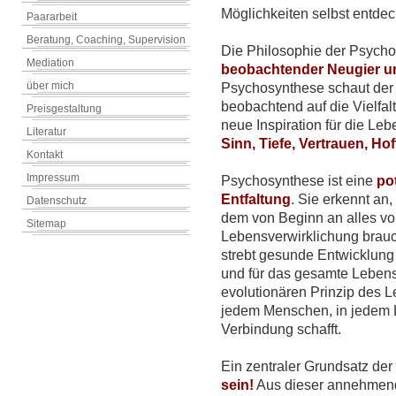
Möglichkeiten selbst entde
Paararbeit
Beratung, Coaching, Supervision
Die Philosophie der Psycho
Mediation
beobachtender Neugier u
über mich
Psychosynthese schaut der
beobachtend auf die Vielfal
Preisgestaltung
neue Inspiration für die L
Literatur
Sinn, Tiefe, Vertrauen, Ho
Kontakt
Impressum
Psychosynthese ist eine
pot
Entfaltung
. Sie erkennt an, 
Datenschutz
dem von Beginn an alles vo
Sitemap
Lebensverwirklichung brauch
strebt gesunde Entwicklung 
und für das gesamte Lebens
evolutionären Prinzip des Le
jedem Menschen, in jedem L
Verbindung schafft.
Ein zentraler Grundsatz de
sein!
Aus dieser annehmend